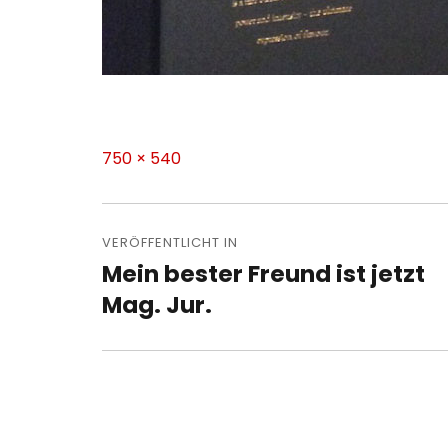
Volle
750 × 540
Größe
Beitragsnavigation
VERÖFFENTLICHT IN
Mein bester Freund ist jetzt
Mag. Jur.